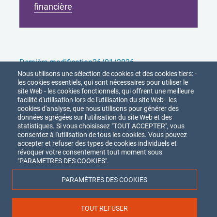
financière
Dernière modification
26/01/2026
Nous utilisons une sélection de cookies et des cookies tiers: -
Partager
les cookies essentiels, qui sont nécessaires pour utiliser le
site Web - les cookies fonctionnels, qui offrent une meilleure
facilité d'utilisation lors de l'utilisation du site Web - les
cookies d'analyse, que nous utilisons pour générer des
données agrégées sur l'utilisation du site Web et des
statistiques. Si vous choisissez "TOUT ACCEPTER", vous
consentez à l'utilisation de tous les cookies. Vous pouvez
accepter et refuser des types de cookies individuels et
révoquer votre consentement tout moment sous
Union Nationale des
Acteurs
de FOrmation
"PARAMETRES DES COOKIES".
et de Recherche en Intervention Sociale
8 rue Mayran - 75009 PARIS
PARAMÈTRES DES COOKIES
Qui sommes-nous ?
Nous suivre
Menu
Partenaires
TOUT REFUSER
Youtube
LinkedIn
Devenir adhérent