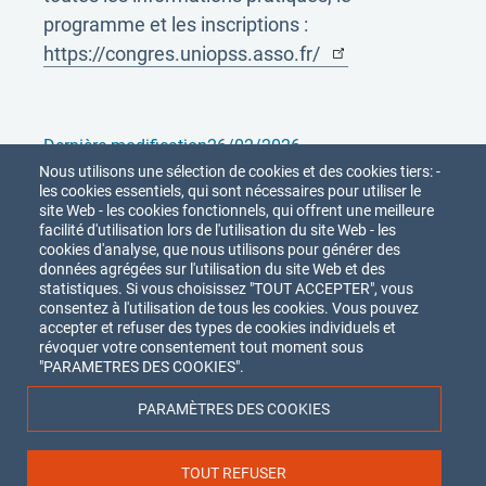
programme et les inscriptions :
https://congres.uniopss.asso.fr/
Dernière modification
26/02/2026
Nous utilisons une sélection de cookies et des cookies tiers: -
Partager
les cookies essentiels, qui sont nécessaires pour utiliser le
site Web - les cookies fonctionnels, qui offrent une meilleure
facilité d'utilisation lors de l'utilisation du site Web - les
cookies d'analyse, que nous utilisons pour générer des
données agrégées sur l'utilisation du site Web et des
statistiques. Si vous choisissez "TOUT ACCEPTER", vous
consentez à l'utilisation de tous les cookies. Vous pouvez
accepter et refuser des types de cookies individuels et
révoquer votre consentement tout moment sous
Union Nationale des
Acteurs
de FOrmation
"PARAMETRES DES COOKIES".
et de Recherche en Intervention Sociale
8 rue Mayran - 75009 PARIS
PARAMÈTRES DES COOKIES
Qui sommes-nous ?
Nous suivre
Menu
Partenaires
TOUT REFUSER
Youtube
LinkedIn