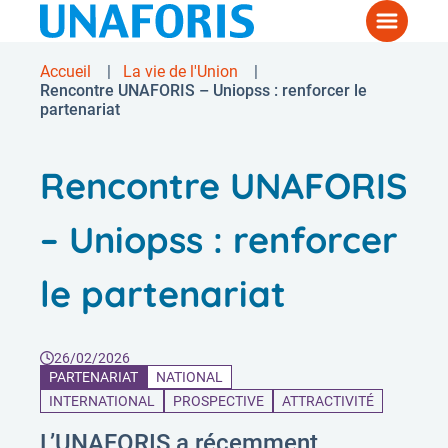
Aller
Menu
au
contenu
Accueil
La vie de l'Union
Fil
principal
Rencontre UNAFORIS – Uniopss : renforcer le
partenariat
d'Ariane
Rencontre UNAFORIS
– Uniopss : renforcer
le partenariat
26/02/2026
PARTENARIAT
NATIONAL
INTERNATIONAL
PROSPECTIVE
ATTRACTIVITÉ
L’UNAFORIS a récemment