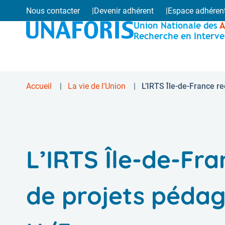
Aller
Nous contacter
Devenir adhérent
Espace adhéren
Menu
au
Union Nationale des
A
contenu
Recherche en Interve
secondaire
principal
-
Accueil
La vie de l'Union
L’IRTS Île-de-France r
Fil
Publique
d'Ariane
L’IRTS Île-de-Fr
de projets pédag