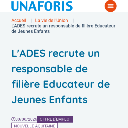
Aller
Menu
au
contenu
Accueil
La vie de l'Union
Fil
principal
L'ADES recrute un responsable de filière Educateur
de Jeunes Enfants
d'Ariane
L'ADES recrute un
responsable de
filière Educateur de
Jeunes Enfants
30/06/2026
OFFRE D'EMPLOI
NOUVELLE-AQUITAINE