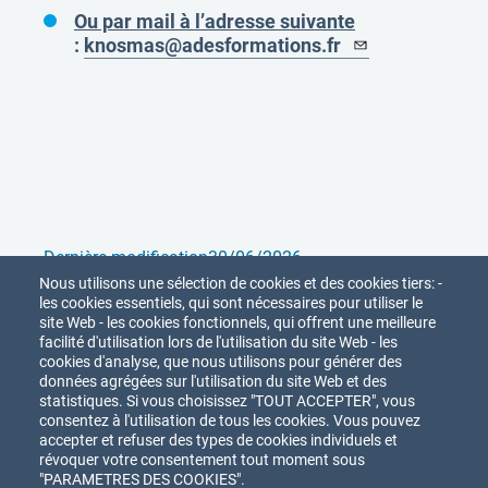
Ou par mail à l’adresse suivante
:
knosmas@adesformations.fr
Dernière modification
30/06/2026
Nous utilisons une sélection de cookies et des cookies tiers: -
Partager
les cookies essentiels, qui sont nécessaires pour utiliser le
site Web - les cookies fonctionnels, qui offrent une meilleure
facilité d'utilisation lors de l'utilisation du site Web - les
cookies d'analyse, que nous utilisons pour générer des
données agrégées sur l'utilisation du site Web et des
statistiques. Si vous choisissez "TOUT ACCEPTER", vous
consentez à l'utilisation de tous les cookies. Vous pouvez
accepter et refuser des types de cookies individuels et
révoquer votre consentement tout moment sous
Union Nationale des
Acteurs
de FOrmation
"PARAMETRES DES COOKIES".
et de Recherche en Intervention Sociale